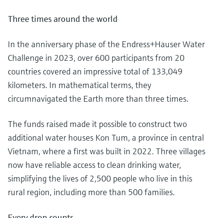
Medição de nível com pressão
do processo para tomada de
Tecnologia Memosens
Three times around the world
Device Viewer
decisões
Comprar tudo
Find product-specific information and
Comprar tudo
documentation
In the anniversary phase of the Endress+Hauser Water
Challenge in 2023, over 600 participants from 20
Spare parts finder
countries covered an impressive total of 133,049
Find spare parts by product root, order code,
kilometers. In mathematical terms, they
or serial number
circumnavigated the Earth more than three times.
The funds raised made it possible to construct two
additional water houses Kon Tum, a province in central
Vietnam, where a first was built in 2022. Three villages
now have reliable access to clean drinking water,
simplifying the lives of 2,500 people who live in this
rural region, including more than 500 families.
Every drop counts