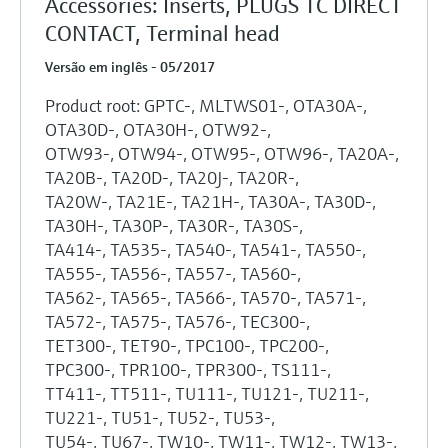
Accessories: Inserts, PLUGS TC DIRECT
CONTACT, Terminal head
Versão em inglês - 05/2017
Product root: GPTC-, MLTWS01-, OTA30A-,
OTA30D-, OTA30H-, OTW92-,
OTW93-, OTW94-, OTW95-, OTW96-, TA20A-,
TA20B-, TA20D-, TA20J-, TA20R-,
TA20W-, TA21E-, TA21H-, TA30A-, TA30D-,
TA30H-, TA30P-, TA30R-, TA30S-,
TA414-, TA535-, TA540-, TA541-, TA550-,
TA555-, TA556-, TA557-, TA560-,
TA562-, TA565-, TA566-, TA570-, TA571-,
TA572-, TA575-, TA576-, TEC300-,
TET300-, TET90-, TPC100-, TPC200-,
TPC300-, TPR100-, TPR300-, TS111-,
TT411-, TT511-, TU111-, TU121-, TU211-,
TU221-, TU51-, TU52-, TU53-,
TU54-, TU67-, TW10-, TW11-, TW12-, TW13-,