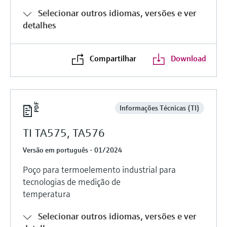
Medição de nível com pressão
Selecionar outros idiomas, versões e ver
do processo para tomada de
Tecnologia Memosens
Device Viewer
detalhes
decisões
Comprar tudo
Find product-specific information and
Comprar tudo
documentation
Compartilhar
Download
Spare parts finder
Find spare parts by product root, order code,
or serial number
Informações Técnicas (TI)
TI TA575, TA576
Versão em português - 01/2024
Poço para termoelemento industrial para
tecnologias de medição de
temperatura
Selecionar outros idiomas, versões e ver