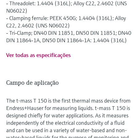
‐ Threadolet: 1.4404 (316L); Alloy C22, 2.4602 (UNS
N06022)
‐ Clamping ferrule: PEEK 450G; 1.4404 (316L); Alloy
C22, 2.4602 (UNS N06022)
‐ Tri‐Clamp; DN40 DIN 11851, DN50 DIN 11851; DN40
DIN 11864‐1A, DN50 DIN 11864‐1A: 1.4404 (316L)
Ver todas as especificações
Campo de aplicação
The t-mass T 150 is the first thermal mass device from
Endress+Hauser for measuring liquids. t-mass T 150 is
designed chiefly for water applications. As it measures
independently of the electrical conductivity of a fluid
and can be used in a variety of water-based and non-
water-based liquids for the purpose of monitoring and