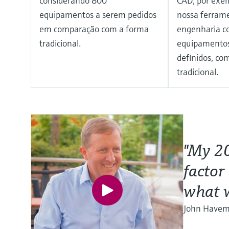
considerando 800
CAD, por exem
equipamentos a serem pedidos
nossa ferram
em comparação com a forma
engenharia c
tradicional.
equipamentos
definidos, c
tradicional.
"My 20
factor
what w
John Havema