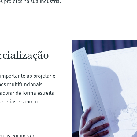
s projetos na sua indústria.
cialização
 importante ao projetar e
pes multifuncionais,
aborar de forma estreita
rcerias e sobre o
om as equipes do