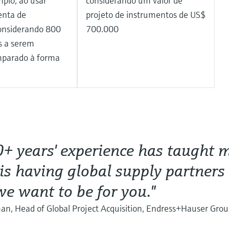
plo, ao usar
considerando um valor de
enta de
projeto de instrumentos de US$
onsiderando 800
700.000
 a serem
omparado à forma
+ years' experience has taught m
 is having global supply partners 
e want to be for you."
n, Head of Global Project Acquisition, Endress+Hauser Grou