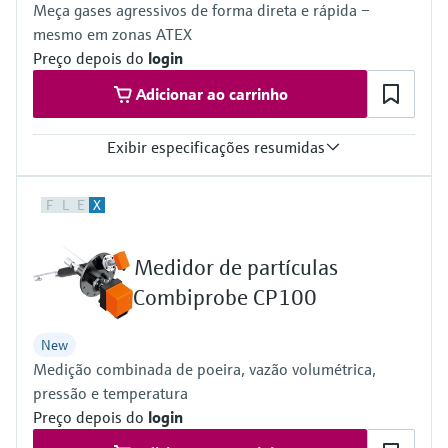
Meça gases agressivos de forma direta e rápida –
mesmo em zonas ATEX
Preço depois do
login
Adicionar ao carrinho
Exibir especificações resumidas
Measured variables
F
L
E
X
NO, NO2, NH3, SO2
Process temperature
≤ +550 °C
Medidor de partículas
Ambient temperature range
–20 °C ... +55 °C
Combiprobe CP100
Temperature change maximum ±10 °C/h
Hazardous area approvals
New
IECEx: Ex pzc op is [ia] IIC T3 Gc
Medição combinada de poeira, vazão volumétrica,
ATEX: II 3G Ex pzc op is [ia] IIC T3 Gc
pressão e temperatura
Preço depois do
login