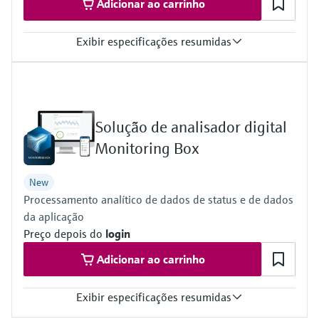
Adicionar ao carrinho
Exibir especificações resumidas
Measured variables
Dust concentration (after gravimetric comparison measurement),
gas velocity, gas pressure, gas temperature
Process temperature
Solução de analisador digital
–20 °C ... +200 °C
Process pressure
Monitoring Box
–70 hPa ... 10 hPa
New
Processamento analítico de dados de status e de dados
da aplicação
Preço depois do
login
Adicionar ao carrinho
Exibir especificações resumidas