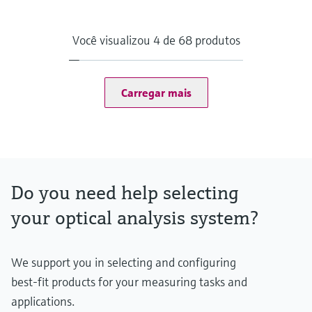
Measuring principle
Condition Monitoring for Analyzers
Supported products
Você visualizou 4 de 68 produtos
FLOWSIC200, GM32, MCS100FT, MCS200HW, MCS300P,
MERCEM300Z, VICOTEC320, VICOTEC450, VISIC100SF,
VISIC50SF, DUSTHUNTER SB100, DUSTHUNTER SP100,
FLOWSIC100, MARSIC300, VICOTEC410, GMS800 (DEFOR +
Carregar mais
OXOR)
Data output
Monitoring Box frontend
Alerts in the dashboard
Notifications via email
Data export (CSV)
Do you need help selecting
Data integration into foreign systems (API)
Hosting
your optical analysis system?
Off-premise: https://monitoringbox.endress.com
Industrial PC, other solutions on request
Contract type
SaaS (Software as a Service)
We support you in selecting and configuring
best-fit products for your measuring tasks and
applications.