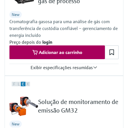
gás de processo
Medição de nível com pressão
do processo para tomada de
Tecnologia Memosens
Device Viewer
decisões
New
Comprar tudo
Find product-specific information and
Cromatografia gasosa para uma análise de gás com
Comprar tudo
documentation
transferência de custódia confiável – gerenciamento de
energia incluído
Spare parts finder
Preço depois do
login
Find spare parts by product root, order code,
or serial number
Adicionar ao carrinho
Exibir especificações resumidas
Measured variables
F
L
E
X
Gas components, calorific value, density, Wobbe index, molar
mass, compressibility
Measuring medium
Solução de monitoramento de
Natural gas, biogas, air, H2, O2, N2
Analysis time
emissão GM32
≥45 seconds
New