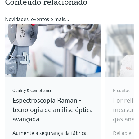
Conteúdo relacionado
Novidades, eventos e mais...
Quality & Compliance
Produtos
Espectroscopia Raman -
For relia
tecnologia de análise óptica
measure
avançada
gas anal
Aumente a segurança da fábrica,
Reliable H
2