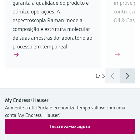
garanta a qualidade do produto e
improve gas
otimize operações. A
control, and
espectroscopia Raman mede a
Oil & Gas i
composição e estrutura molecular
de suas amostras do laboratório ao
processo em tempo real
1
/
3
My Endress+Hauser
Aumente a eficiência e economize tempo valioso com uma
conta My Endress+Hauser!
Inscreva-se agora