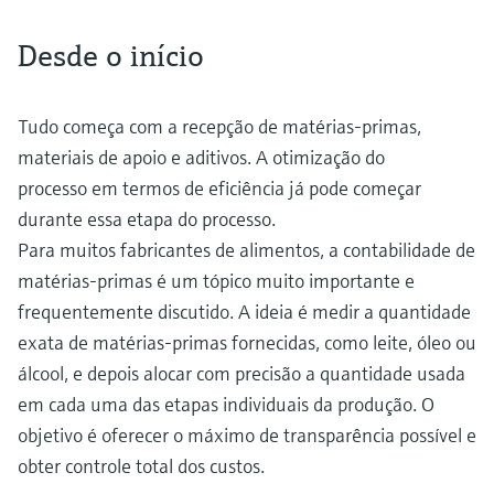
Medição de nível com pressão
do processo para tomada de
Tecnologia Memosens
Device Viewer
Desde o início
decisões
Comprar tudo
Find product-specific information and
Comprar tudo
documentation
Tudo começa com a recepção de matérias-primas,
Spare parts finder
materiais de apoio e aditivos. A otimização do
Find spare parts by product root, order code,
processo em termos de eficiência já pode começar
or serial number
durante essa etapa do processo.
Para muitos fabricantes de alimentos, a contabilidade de
matérias-primas é um tópico muito importante e
frequentemente discutido. A ideia é medir a quantidade
exata de matérias-primas fornecidas, como leite, óleo ou
álcool, e depois alocar com precisão a quantidade usada
em cada uma das etapas individuais da produção. O
objetivo é oferecer o máximo de transparência possível e
obter controle total dos custos.