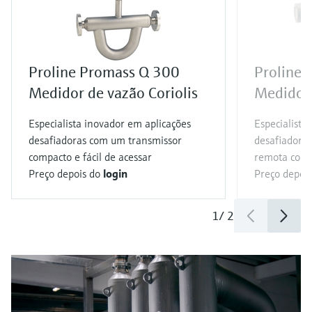
Proline Promass Q 300
Proline 
Medidor de vazão Coriolis
Medidor 
Especialista inovador em aplicações
Especialista
desafiadoras com um transmissor
desafiadoras
compacto e fácil de acessar
remota com 
Preço depois do
login
Preço depoi
1
/
2