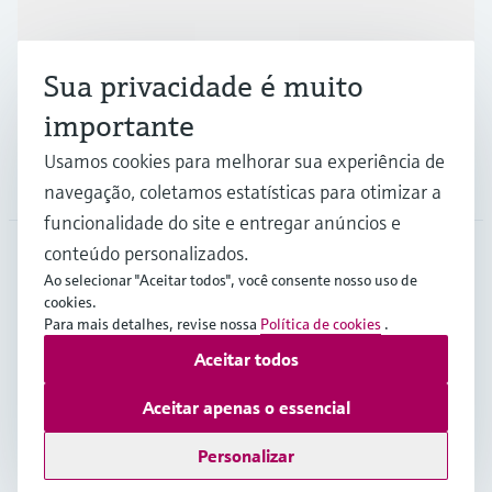
Indústrias
Sua privacidade é muito
Suporte
importante
Usamos cookies para melhorar sua experiência de
Empresa
navegação, coletamos estatísticas para otimizar a
funcionalidade do site e entregar anúncios e
conteúdo personalizados.
Ao selecionar "Aceitar todos", você consente nosso uso de
BRA
•
Português
cookies.
Para mais detalhes, revise nossa
Política de cookies
.
Aceitar todos
Copyright © Endress+Hauser Group Services AG
Imprint
Termos de Utilização
Proteção de dados
Aceitar apenas o essencial
Termos e Condições Gerais
Personalizar