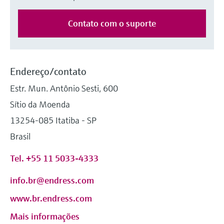
Medição de nível com pressão
do processo para tomada de
Tecnologia Memosens
Device Viewer
Contato com o suporte
decisões
Comprar tudo
Find product-specific information and
Comprar tudo
documentation
Spare parts finder
Endereço/contato
Find spare parts by product root, order code,
Estr. Mun. Antônio Sesti, 600
or serial number
Sítio da Moenda
13254-085 Itatiba - SP
Brasil
Tel. +55 11 5033-4333
info.br@endress.com
www.br.endress.com
Mais informações