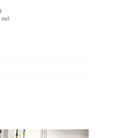
d
d out