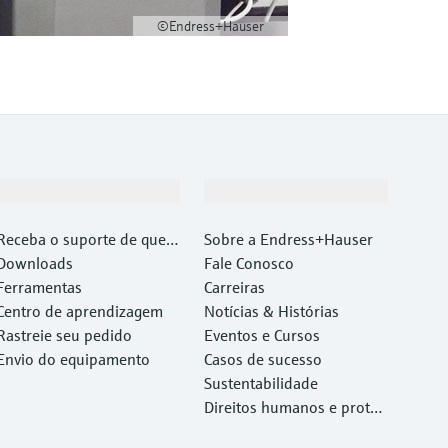
©Endress+Hauser
Suporte
Empresa
Receba o suporte de que v
Sobre a Endress+Hauser
ocê precisa, rapidamente!
Downloads
Fale Conosco
Ferramentas
Carreiras
Centro de aprendizagem
Notícias & Histórias
Rastreie seu pedido
Eventos e Cursos
Envio do equipamento
Casos de sucesso
Sustentabilidade
Direitos humanos e proteç
ão ambiental