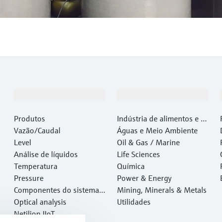
Produtos e serviços
Indústrias
Produtos
Indústria de alimentos e b
Vazão/Caudal
ebidas
Águas e Meio Ambiente
Level
Oil & Gas / Marine
Análise de líquidos
Life Sciences
Temperatura
Química
Pressure
Power & Energy
Componentes do sistema e
Mining, Minerals & Metals
gerenciadores de dados
Optical analysis
Utilidades
Netilion IIoT