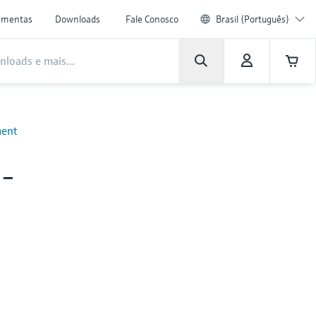
amentas
Downloads
Fale Conosco
Brasil (Português)
ment
-