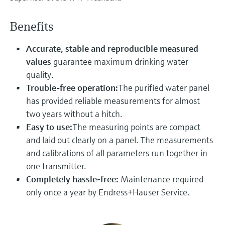
Medição de nível com pressão
do processo para tomada de
Tecnologia Memosens
Device Viewer
Benefits
decisões
Comprar tudo
Find product-specific information and
Comprar tudo
documentation
Accurate, stable and reproducible measured
values
guarantee maximum drinking water
Spare parts finder
quality.
Find spare parts by product root, order code,
Trouble-free operation:
The purified water panel
or serial number
has provided reliable measurements for almost
two years without a hitch.
Easy to use:
The measuring points are compact
and laid out clearly on a panel. The measurements
and calibrations of all parameters run together in
one transmitter.
Completely hassle-free:
Maintenance required
only once a year by Endress+Hauser Service.