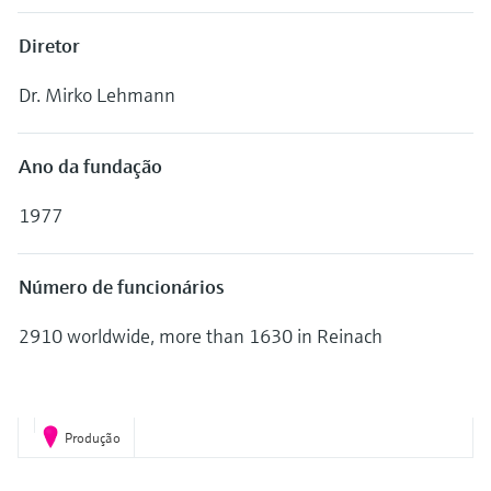
Medição de nível com pressão
do processo para tomada de
Tecnologia Memosens
Diretor
Device Viewer
decisões
Comprar tudo
Find product-specific information and
Comprar tudo
Dr. Mirko Lehmann
documentation
Spare parts finder
Ano da fundação
Find spare parts by product root, order code,
or serial number
1977
Número de funcionários
2910 worldwide, more than 1630 in Reinach
Produção